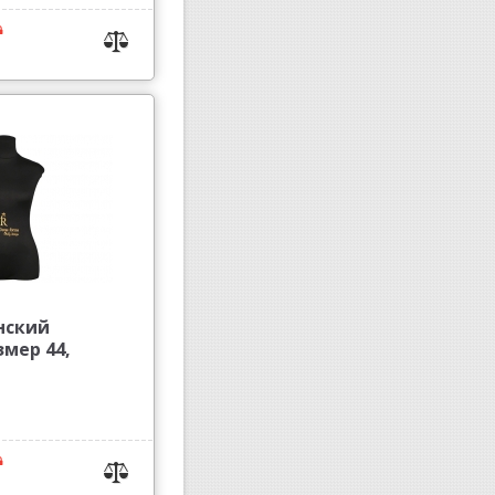
нский
змер 44,