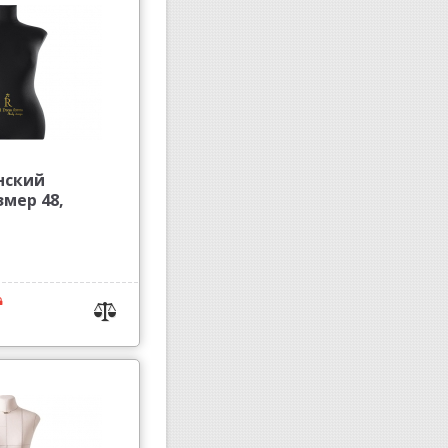
нский
змер 48,